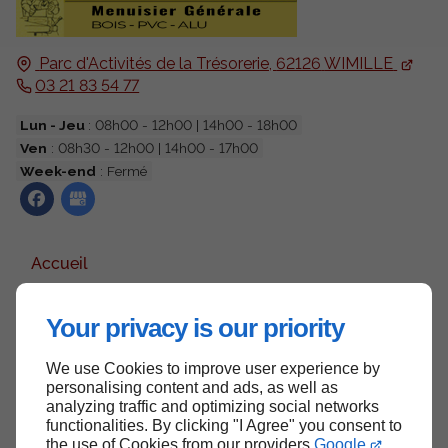
Parc d'Activités de la Trésorerie,
62126
WIMILLE
03 21 83 54 77
Lun - Jeu
: 08h00 - 12h00 | 14h00 - 18h00
Ven
: 08h30 - 12h00 | 14h00 - 17h00
Week-end
: Fermé
Accueil
Contactez-nous
Your privacy is our priority
Mentions légales
Plan du site
We use Cookies to improve user experience by
personalising content and ads, as well as
analyzing traffic and optimizing social networks
functionalities. By clicking "I Agree" you consent to
the use of Cookies from our providers
Google
Haut de page